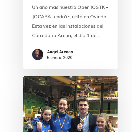
IOSTK CIUDAD DE OVI
Training Camp De Kara
KENYUKAI
El Dojo 01/06/22
Un año mas nuestro Open IOSTK -
I TROFEO DE KARATE E
JOCABA tendrá su cita en Oviedo.
Contacto
El Dojo 26/05/22
PLAYA – VILLA DE CA
Esta vez en las instalaciones del
Corredoria Arena, el dia 1 de…
VIII Open Internacional
Oviedo
Angel Arenas
5 enero, 2020