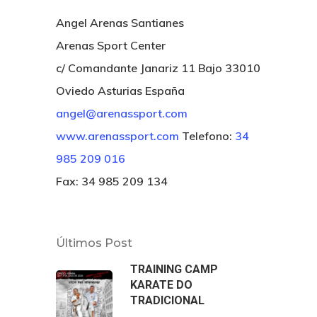
I TROFEO DE KARATE E
Angel Arenas Santianes
Contacto
El Dojo 26/05/22
PLAYA – VILLA DE CA
Arenas Sport Center
VIII Open Internacional
c/ Comandante Janariz 11 Bajo 33010
Oviedo
Oviedo Asturias España
angel@arenassport.com
www.arenassport.com
Telefono:
34
985 209 016
Fax: 34 985 209 134
Últimos Post
TRAINING CAMP
KARATE DO
TRADICIONAL