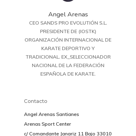
Angel Arenas
CEO SANDS PRO EVOLUTIÓN S.L.
PRESIDENTE DE (IOSTK)
ORGANIZACIÓN INTERNACIONAL DE
KARATE DEPORTIVO Y
TRADICIONAL. EX_SELECCIONADOR
INICIO
NACIONAL DE LA FEDERACIÓN
ESPAÑOLA DE KARATE.
Cursos
Campeonatos
Ciclo De Formación De
Contacto
Ryu Kenyukai
PODCASTS
XI OPEN INTERNACION
Angel Arenas Santianes
TRAINING CAMP KARA
IOSTK CIUDAD DE OVI
Arenas Sport Center
IOSTK
El Dojo, Nuestro Prog
TRADICIONAL
c/ Comandante Janariz 11 Bajo 33010
X OPEN INTERNACION
Radio