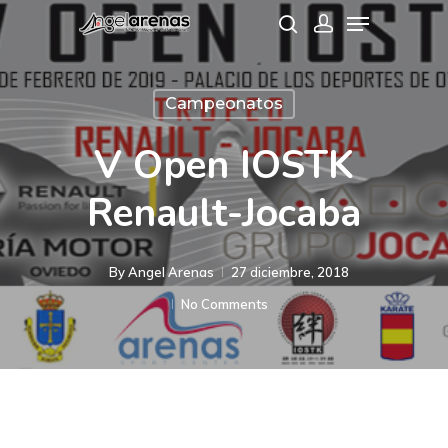
Campeonatos
Hit enter to search or ESC to close
V Open IOSTK
Renault-Jocaba
By
Angel Arenas
27 diciembre, 2018
No Comments