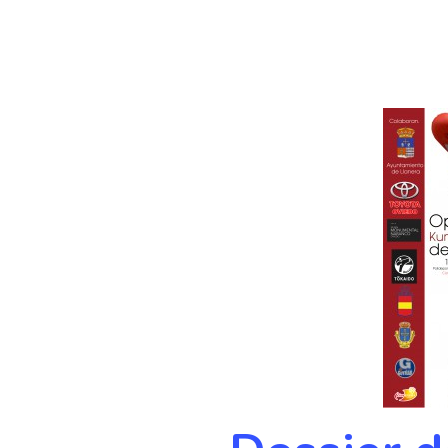
Hit enter to search or ESC to close