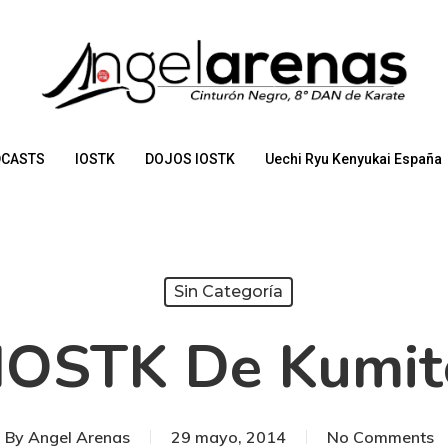
CASTS
IOSTK
DOJOS IOSTK
Uechi Ryu Kenyukai España
Sin Categoría
 IOSTK De Kumit
By
Angel Arenas
29 mayo, 2014
No Comments